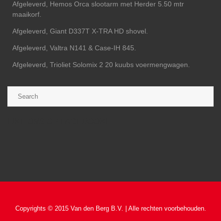
Afgeleverd, Hemos Orca slootarm met Herder 5.50 mtr
maaikorf.
Afgeleverd, Giant D337T X-TRA HD shovel.
Afgeleverd, Valtra N141 & Case-IH 845.
Afgeleverd, Trioliet Solomix 2 20 kuubs voermengwagen.
LIKE ONS OP FACEBOOK!
Copyrights © 2015 Van den Berg B.V. | Alle rechten voorbehouden.