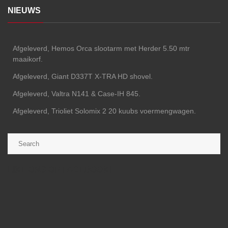
NIEUWS
Afgeleverd, Hemos Orca slootarm met Herder 5.50 mtr
maaikorf.
Afgeleverd, Giant D337T X-TRA HD shovel.
Afgeleverd, Valtra N141 & Case-IH 845.
Afgeleverd, Trioliet Solomix 2 20 kuubs voermengwagen.
LIKE ONS OP FACEBOOK!