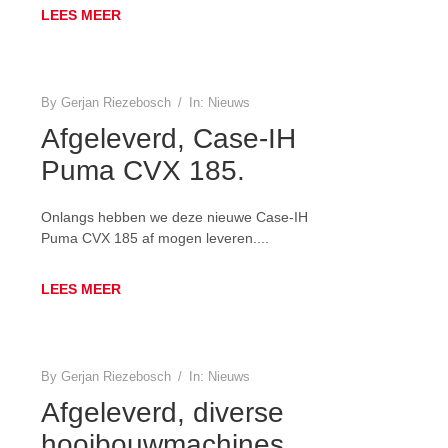
LEES MEER
By
Gerjan Riezebosch
/
In:
Nieuws
Afgeleverd, Case-IH
Puma CVX 185.
Onlangs hebben we deze nieuwe Case-IH
Puma CVX 185 af mogen leveren....
LEES MEER
By
Gerjan Riezebosch
/
In:
Nieuws
Afgeleverd, diverse
hooibouwmachines.