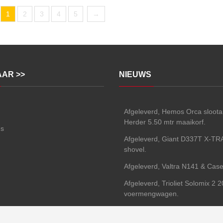
1
2
3
4
5
→
AAR >>
NIEUWS
Afgeleverd, Hemos Orca sloot
Herder 5.50 mtr maaikorf.
ns
Afgeleverd, Giant D337T X-TR
shovel.
Afgeleverd, Valtra N141 & Case
Afgeleverd, Trioliet Solomix 2 
voermengwagen.