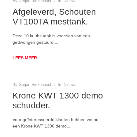
By
Gerjan Riezebosch
/
In:
Nieuws
Afgeleverd, Schouten
VT100TA mesttank.
Deze 10 kuubs tank is voorzien van een
gedwongen gestuurd.....
LEES MEER
By
Gerjan Riezebosch
/
In:
Nieuws
Krone KWT 1300 demo
schudder.
Voor geïnteresseerde klanten hebben we nu
een Krone KWT 1300 demo....