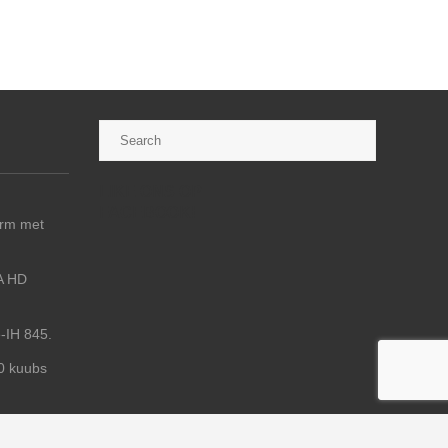
LIKE ONS OP
FACEBOOK!
arm met
A HD
-IH 845.
20 kuubs