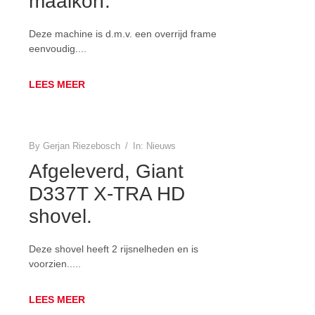
maaikorf.
Deze machine is d.m.v. een overrijd frame
eenvoudig....
LEES MEER
By
Gerjan Riezebosch
/
In:
Nieuws
Afgeleverd, Giant
D337T X-TRA HD
shovel.
Deze shovel heeft 2 rijsnelheden en is
voorzien.....
LEES MEER