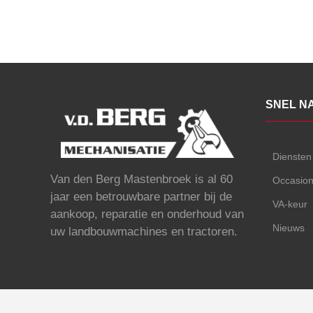
SNEL N
Diensten
Van den Berg Mastenbroek is al 60
Occasio
jaar een betrouwbare partner bij de
VA-keur
aankoop, reparatie en onderhoud van
Nieuws
uw landbouwmachines en tractoren.