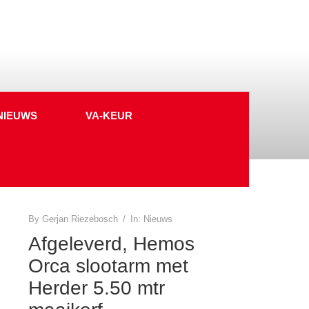
NIEUWS
VA-KEUR
By
Gerjan Riezebosch
/
In:
Nieuws
Afgeleverd, Hemos
Orca slootarm met
Herder 5.50 mtr